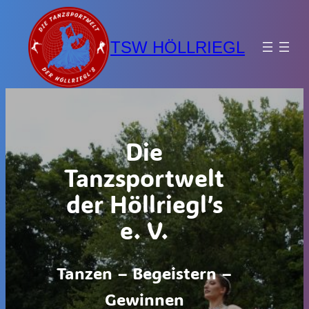
Zum
Inhalt
TSW HÖLLRIEGL
springen
Die
Tanzsportwelt
der Höllriegl’s
e. V.
Tanzen – Begeistern –
Gewinnen