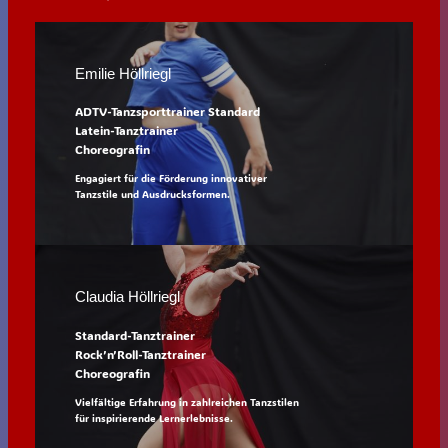
Emilie Höllriegl
ADTV-Tanzsporttrainer Standard
Latein-Tanztrainer
Choreografin
Engagiert für die Förderung innovativer
Tanzstile und Ausdrucksformen.
Claudia Höllriegl
Standard-Tanztrainer
Rock’n’Roll-Tanztrainer
Choreografin
Vielfältige Erfahrung in zahlreichen Tanzstilen
für inspirierende Lernerlebnisse.