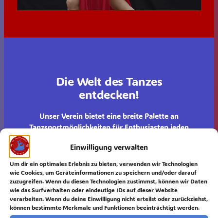
Die Welt des Tanzes
entdecken!
Unser Verein bietet eine breite Palette an
Tanzsportmöglichkeiten für Enthusiasten jeden
Alters und Niveaus.
Einwilligung verwalten
Unsere erfahrenen Trainer fördern verschiedene
Tanzstile, um den individuellen Bedürfnissen und
Um dir ein optimales Erlebnis zu bieten, verwenden wir Technologien
Zielen
wie Cookies, um Geräteinformationen zu speichern und/oder darauf
zuzugreifen. Wenn du diesen Technologien zustimmst, können wir Daten
unserer Mitglieder gerecht zu werden.
wie das Surfverhalten oder eindeutige IDs auf dieser Website
verarbeiten. Wenn du deine Einwilligung nicht erteilst oder zurückziehst,
können bestimmte Merkmale und Funktionen beeinträchtigt werden.
Standard